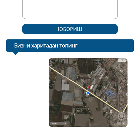
ЮБОРИШ
Бизни харитадан топинг