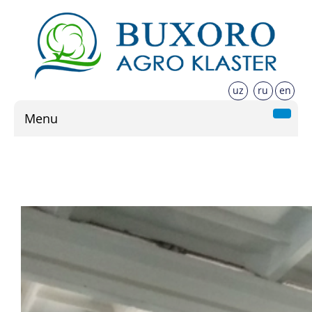
uz
ru
en
Menu