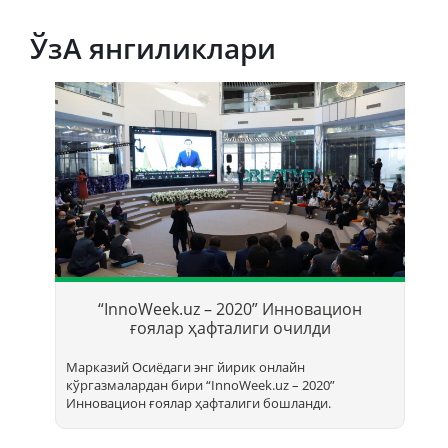
ЎзА янгиликлари
Т
б
“InnoWeek.uz – 2020” Инновацион
ҳ
ғоялар ҳафталиги очилди
Марказий Осиёдаги энг йирик онлайн
кўргазмалардан бири “InnoWееk.uz – 2020”
Инновацион ғоялар ҳафталиги бошланди.