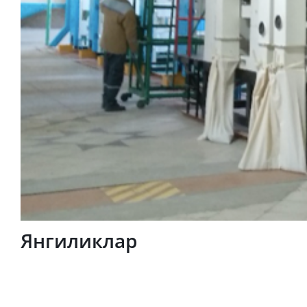
Янгиликлар