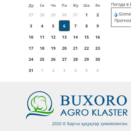
Погода в 
Ду
Се
Чо
Па
Жу
Ша
Як
Gisme
27
28
29
30
31
1
2
Прогноз
3
4
5
6
7
8
9
10
11
12
13
14
15
16
17
18
19
20
21
22
23
24
25
26
27
28
29
30
31
1
2
3
4
5
6
2020 © Барча ҳуқуқлар ҳимояланган.