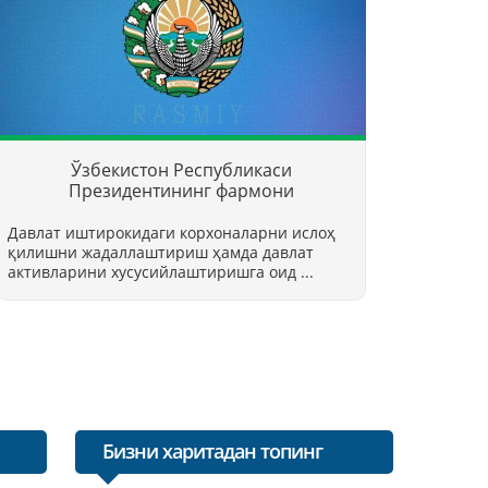
Ўзбекистон Республикаси
Президентининг фармони
Давлат иштирокидаги корхоналарни ислоҳ
қилишни жадаллаштириш ҳамда давлат
активларини хусусийлаштиришга оид ...
Бизни харитадан топинг