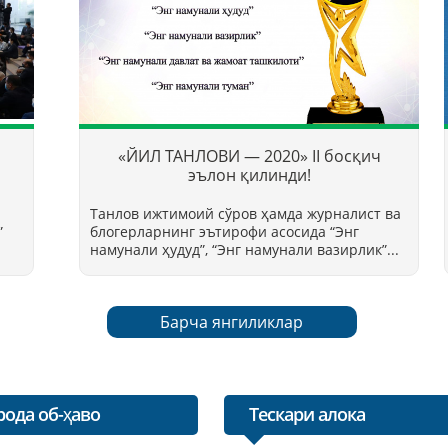
«ЙИЛ ТАНЛОВИ — 2020» II босқич
эълон қилинди!
Танлов ижтимоий сўров ҳамда журналист ва
”
блогерларнинг эътирофи асосида “Энг
намунали ҳудуд”, “Энг намунали вазирлик”...
Барча янгиликлар
рода об-ҳаво
Тескари алока