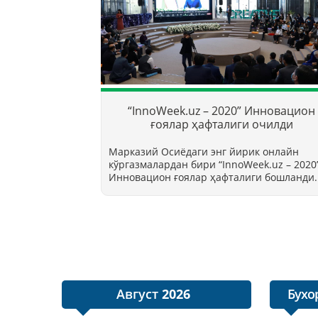
“InnoWeek.uz – 2020” Инновацион
ғоялар ҳафталиги очилди
Марказий Осиёдаги энг йирик онлайн
кўргазмалардан бири “InnoWееk.uz – 2020
Инновацион ғоялар ҳафталиги бошланди.
Август
Бухо