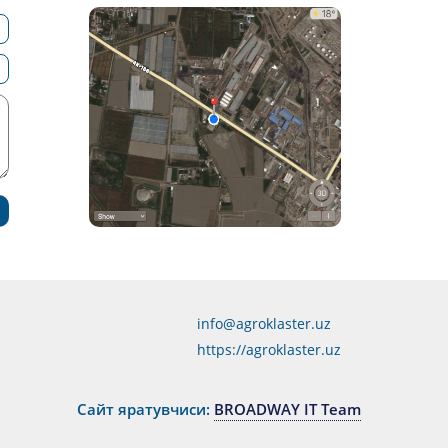
info@agroklaster.uz
https://agroklaster.uz
Сайт яратувчиси:
BROADWAY IT Team