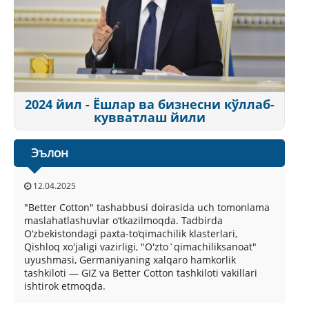
2024 йил - Ёшлар ва бизнесни кўллаб-
кувватлаш йили
Эълон
12.04.2025
"Better Cotton" tashabbusi doirasida uch tomonlama
maslahatlashuvlar o‘tkazilmoqda. Tadbirda
O‘zbekistondagi paxta-to‘qimachilik klasterlari,
Qishloq xo'jaligi vazirligi, "O'zto`qimachiliksanoat"
uyushmasi, Germaniyaning xalqaro hamkorlik
tashkiloti — GIZ va Better Cotton tashkiloti vakillari
ishtirok etmoqda.