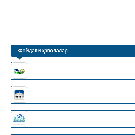
Penza delegatsiyasining navbatdagi tashrif manzili “Bux
02.05.2025
"Бухоро Азтекс" тикув корхонаси (Amirteks бренди
01.05.2025
Фойдали ҳаволалар