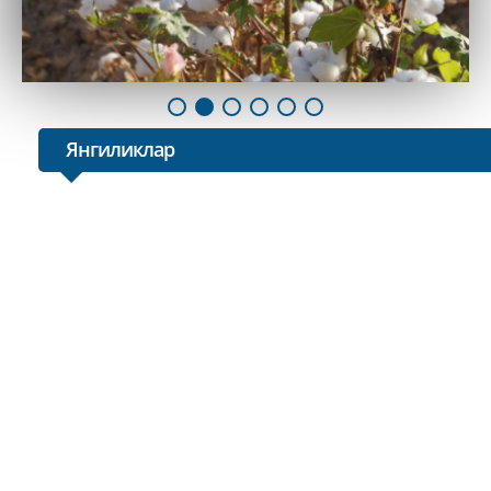
Янгиликлар
24289
Botir Zaripov "Buxoro Agroklaster zaminlari" MCHJn