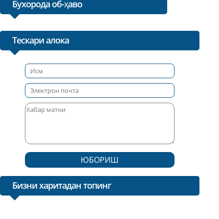
Бухорода об-ҳаво
Тескари алока
ЮБОРИШ
Бизни харитадан топинг