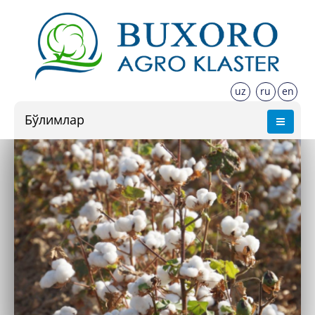
uz
ru
en
Бўлимлар