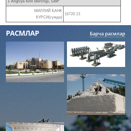
1 Angliya funt sterlingi, GBP
МИЛЛИЙ БАНК
16720.13
КУРСИ(сумда)
РАСМЛАР
Барча расмлар