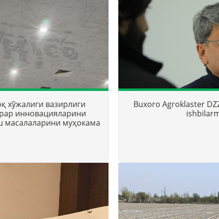
қ хўжалиги вазирлиги
Buxoro Agroklaster DZZ
грар инновацияларини
ishbilarm
ш масалаларини муҳокама