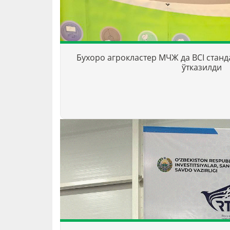
Бухоро агрокластер МЧЖ да BCI стан
ўтказилди