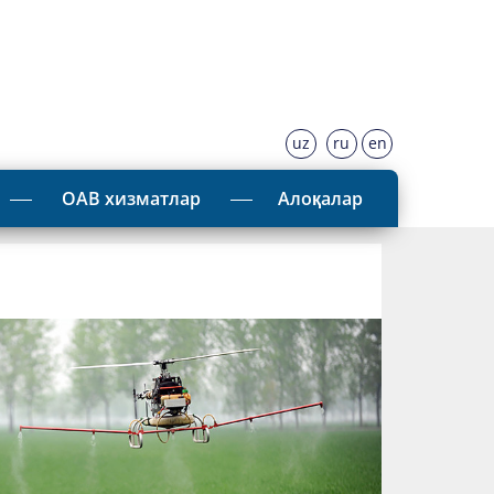
uz
ru
en
ОАВ хизматлар
Алоқалар