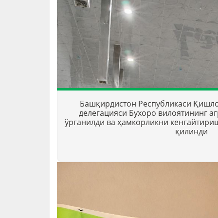
Башқирдистон Республикаси Қишло
делегацияси Бухоро вилоятининг а
ўрганилди ва ҳамкорликни кенгайтири
қилинди