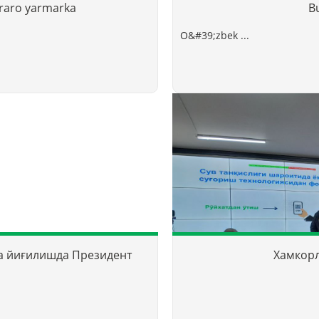
raro yarmarka
Bu
O&#39;zbek ...
а йиғилишда Президент
Хамкорл