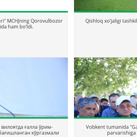
lari" MCHJning Qorovulbozor
Qishloq xo‘jaligi tashk
da ham bo‘ldi.
 вилоятда ғалла ўрим-
Vobkent tumanida "Ga
бағишланган кўргазмали
parvarishiga 