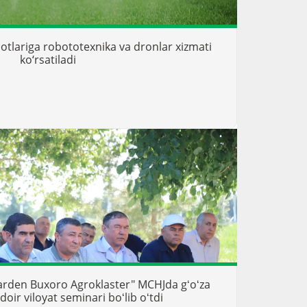
ilotlariga robototexnika va dronlar xizmati
ko‘rsatiladi
rden Buxoro Agroklaster" MCHJda gʻoʻza
doir viloyat seminari boʻlib oʻtdi