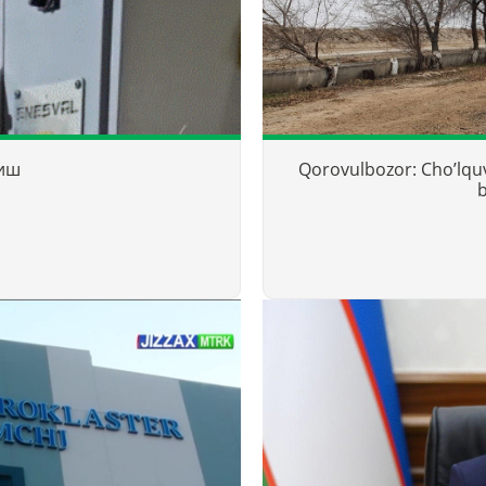
тиш
Qorovulbozor: Choʼlquva