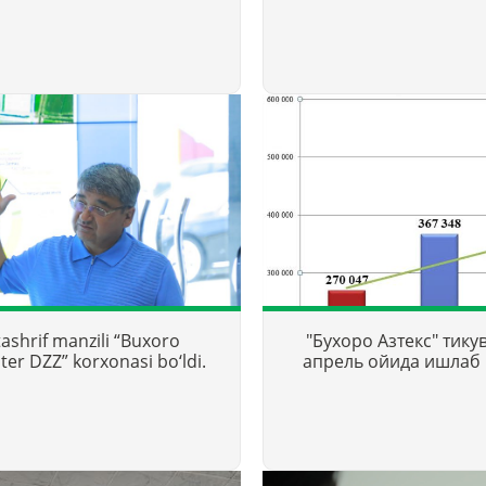
ashrif manzili “Buxoro
"Бухоро Азтекс" тику
ter DZZ” korxonasi bo‘ldi.
апрель ойида ишлаб