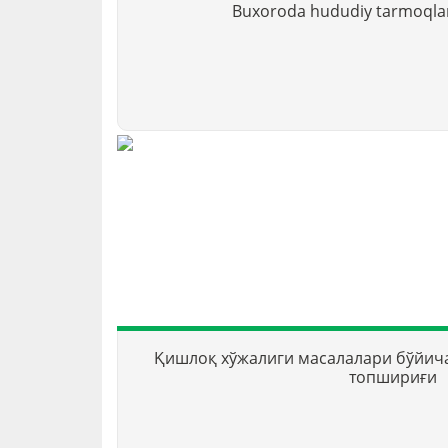
Buxoroda hududiy tarmoqla
Қишлоқ хўжалиги масалалари бўйич
топшириғи