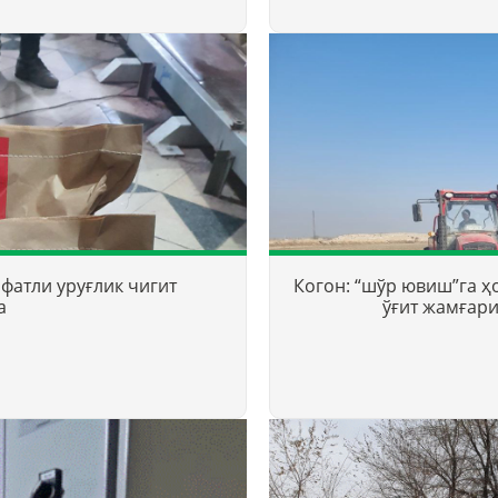
фатли уруғлик чигит
Когон: “шўр ювиш”га ҳ
а
ўғит жамғар