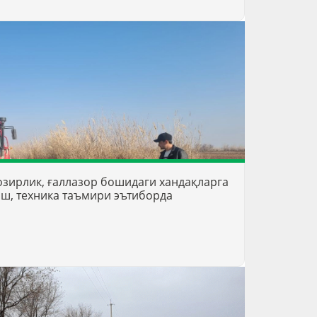
озирлик, ғаллазор бошидаги хандақларга
иш, техника таъмири эътиборда