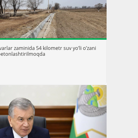
rlar zaminida 54 kilometr suv yoʼli oʼzani
betonlashtirilmoqda