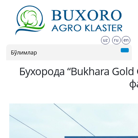
uz
ru
en
Бўлимлар
Бухорода “Bukhara Gold
ф