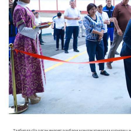
Тадбирда сўз олган вилоят раҳбари мамлакатимизда қурилиш м