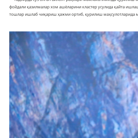
фойдали қазилмалар хом ашёларини кластер усулида қайта ишл
тошлар ишлаб чиқариш ҳажми ортиб, қурилиш маҳсулотларида 