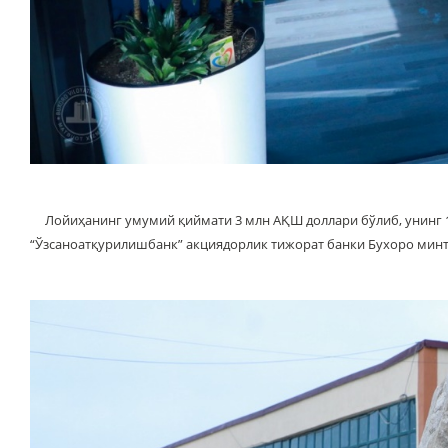
Лойиҳанинг умумий қиймати 3 млн АҚШ доллари бўлиб, унинг 1,
“Ўзсаноатқурилишбанк” акциядорлик тижорат банки Бухоро минта