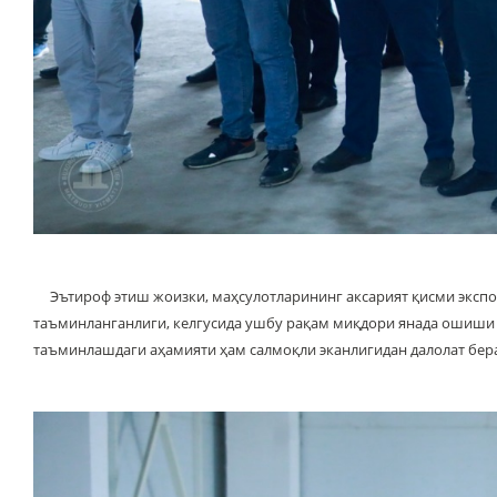
Эътироф этиш жоизки, маҳсулотларининг аксарият қисми экспо
таъминланганлиги, келгусида ушбу рақам миқдори янада ошиши
таъминлашдаги аҳамияти ҳам салмоқли эканлигидан далолат бер