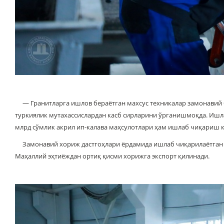
— Гранитларга ишлов бераётган махсус техникалар замонавий б
туркиялик мутахассислардан касб сирларини ўрганишмоқда. Ишла
млрд сўмлик акрил ип-калава маҳсулотлари ҳам ишлаб чиқариш кў
Замонавий хориж дастгоҳлари ёрдамида ишлаб чиқарилаётган та
Маҳаллий эҳтиёждан ортиқ қисми хорижга экспорт қилинади.