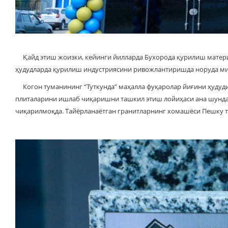
Қайд этиш жоизки, кейинги йилларда Бухорода қурилиш материа
ҳудудларда қурилиш индустриясини ривожлантиришда норуда м
Когон туманининг “Туткунда” маҳалла фуқаролар йиғини ҳудуди
плиталарини ишлаб чиқаришни ташкил этиш лойиҳаси ана шунда
чиқарилмоқда. Тайёрланаётган гранитларнинг хомашёси Пешку т