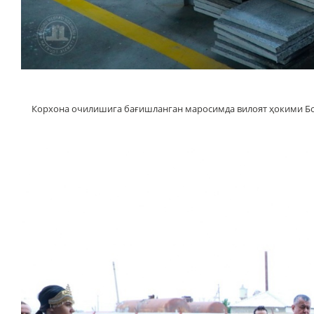
Корхона очилишига бағишланган маросимда вилоят ҳокими Боти