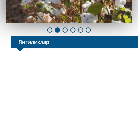
Янгиликлар
24370
Botir Zaripov "Buxoro Agroklaster zaminlari" MCHJn