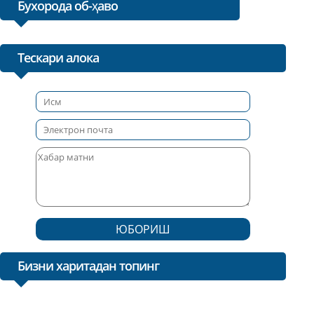
Бухорода об-ҳаво
Тескари алока
ЮБОРИШ
Бизни харитадан топинг