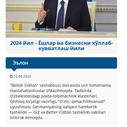
2024 йил - Ёшлар ва бизнесни кўллаб-
кувватлаш йили
Эълон
12.04.2025
"Better Cotton" tashabbusi doirasida uch tomonlama
maslahatlashuvlar o‘tkazilmoqda. Tadbirda
O‘zbekistondagi paxta-to‘qimachilik klasterlari,
Qishloq xo'jaligi vazirligi, "O'zto`qimachiliksanoat"
uyushmasi, Germaniyaning xalqaro hamkorlik
tashkiloti — GIZ va Better Cotton tashkiloti vakillari
ishtirok etmoqda.