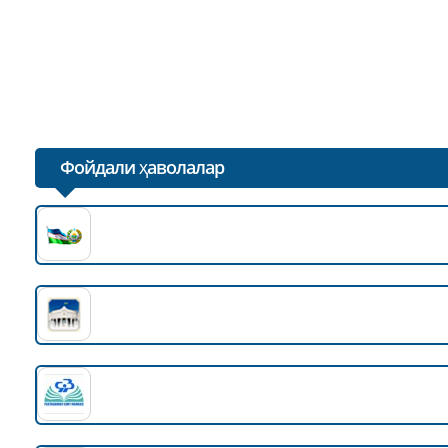
Penza delegatsiyasining navbatdagi tashrif manzili “Bux
02.05.2025
"Бухоро Азтекс" тикув корхонаси (Amirteks бренди
01.05.2025
Фойдали ҳаволалар