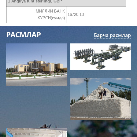
1 Angliya funt sterlingi, GBP
МИЛЛИЙ БАНК
16720.13
КУРСИ(сумда)
РАСМЛАР
Барча расмлар