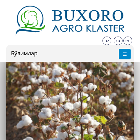
uz
ru
en
Бўлимлар