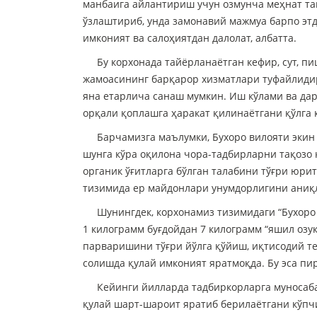
манбаига айлантириш учун озмунча меҳнат та
ўзлаштириб, унда замонавий мажмуа барпо этди
имконият ва салоҳиятдан далолат, албатта.
Бу корхонада тайёрланаётган кефир, сут, пишл
жамоасининг барқарор хизматлари туфайлидир
яна етарлича санаш мумкин. Иш кўлами ва да
орқали қоплашга ҳаракат қилинаётгани қўлга
Барчамизга маълумки, Бухоро вилояти экин м
шунга кўра оқилона чора-тадбирларни тақозо 
органик ўғитларга бўлган талабини тўғри юр
тизимида ер майдонлари унумдорлигини аниқ
Шунингдек, корхонамиз тизимидаги “Бухоро а
1 килограмм буғдойдан 7 килограмм “яшил оз
парваришини тўғри йўлга қўйиш, иқтисодий т
солишда қулай имконият яратмоқда. Бу эса пи
Кейинги йилларда тадбиркорларга муносабат 
қулай шарт-шароит яратиб берилаётгани кўпч