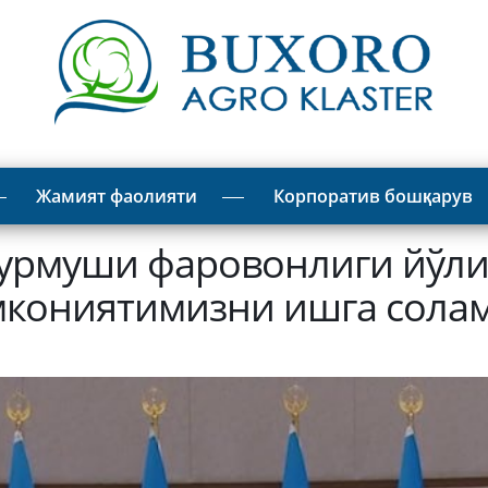
Жамият фаолияти
Корпоратив бошқарув
урмуши фаровонлиги йўлид
кониятимизни ишга солам