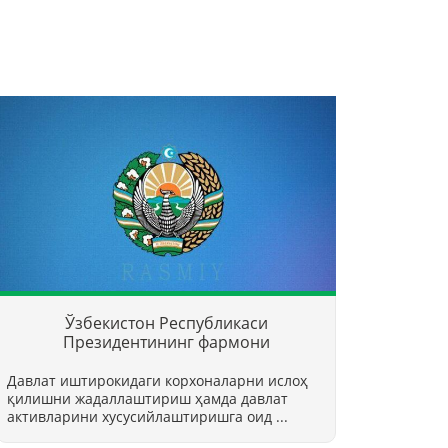
Ўзбекистон Республикаси
Президентининг фармони
Давлат иштирокидаги корхоналарни ислоҳ
қилишни жадаллаштириш ҳамда давлат
активларини хусусийлаштиришга оид ...