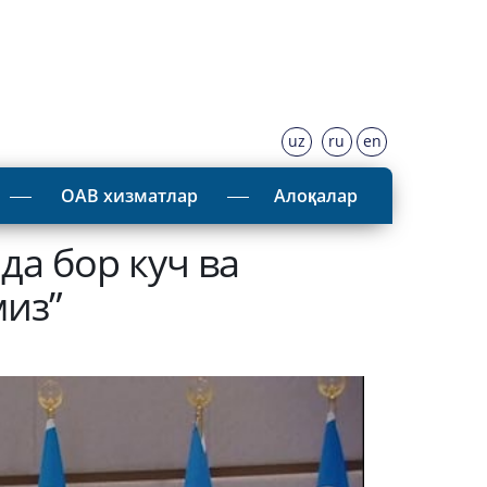
uz
ru
en
ОАВ хизматлар
Алоқалар
а бор куч ва
из”