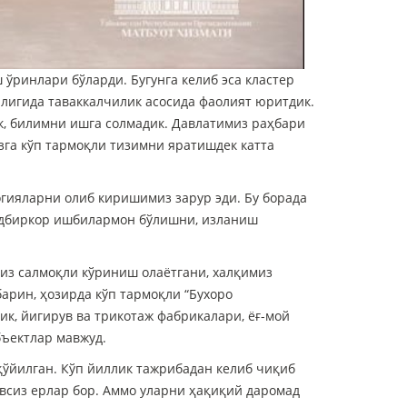
ўринлари бўларди. Бугунга келиб эса кластер
алигида таваккалчилик асосида фаолият юритдик.
к, билимни ишга солмадик. Давлатимиз раҳбари
зга кўп тармоқли тизимни яратишдек катта
ияларни олиб киришимиз зарур эди. Бу борада
 тадбиркор ишбилармон бўлишни, изланиш
из салмоқли кўриниш олаётгани, халқимиз
рин, ҳозирда кўп тармоқли “Бухоро
ик, йигирув ва трикотаж фабрикалари, ёғ-мой
бъектлар мавжуд.
ўйилган. Кўп йиллик тажрибадан келиб чиқиб
всиз ерлар бор. Аммо уларни ҳақиқий даромад