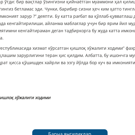
р ўтди: бир вақтлар ўзингизни қийнаётган муаммони ҳал қилиш
нгиз бетламас эди. Чунки, барибир сизни ҳеч ким ҳатто тингл
имконият зарур ?” деяпти. Бу катта рағбат ва қўллаб-қувватла
да кенгайтирилиши, айланма маблағлар учун бир ярим йил муд
ятимни кенгайтираман деган тадбиркорга бу жуда катта имкони
да.
спубликасида хизмат кўрсатган қишлоқ хўжалиги ходими” фах
қлашим зарурлигини теран ҳис қилдим. Албатта, бу ишончга м
рат ҳисса қўшишдек хайрли ва эзгу йўлда бор куч ва имкони
ишло
қ
хўжалиги
ходими
Барча янгиликлар