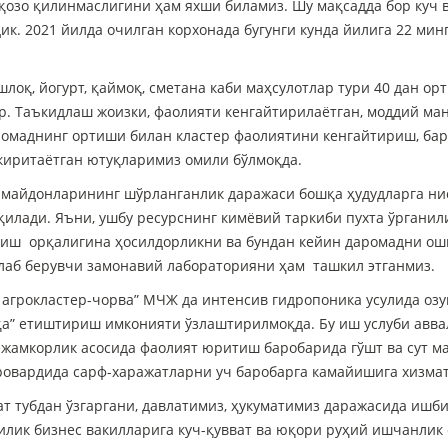
қозо қилинмаслигини ҳам яхши биламиз. Шу мақсадда бор куч 
к. 2021 йилда очилган корхонада бугунги кунда йилига 22 мин
оқ, йогурт, қаймоқ, сметана каби маҳсулотлар тури 40 дан ор
. Таъкидлаш жоизки, фаолияти кенгайтирилаётган, моддий ма
ромаднинг ортиши билан кластер фаолиятини кенгайтириш, бар
 киритаётган ютуқларимиз омили бўлмоқда.
айдонларининг шўрланганлик даражаси бошқа ҳудудларга нисб
қилади. Яъни, ушбу ресурснинг кимёвий таркиби пухта ўрганил
итиш орқалигина ҳосилдорликни ва бундан кейин даромадни оши
лаб берувчи замонавий лабораторияни ҳам ташкил этганмиз.
грокластер-чорва” МЧЖ да интенсив гидропоника усулида озу
уқа” етиштириш имконияти ўзлаштирилмоқда. Бу иш услуби авв
ежамкорлик асосида фаолият юритиш баробарида гўшт ва сут 
ровардида сарф-харажатларни уч баробарга камайишига хизмат
тубдан ўзгаргани, давлатимиз, ҳукуматимиз даражасида ишби
илик бизнес вакилларига куч-қувват ва юқори руҳий ишчанлик