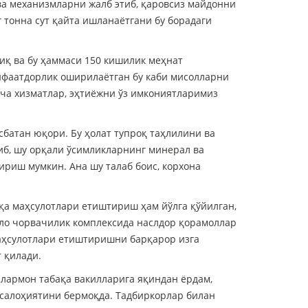
ва механизмларни жалб этиб, қаровсиз майдонни
г тонна сут қайта ишланаётгани бу борадаги
тиқ ва бу ҳаммаси 150 кишилик меҳнат
нфаатдорлик оширилаётган бу каби мисолларни
ча хизматлар, эҳтиёжни ўз имкониятларимиз
атан юқори. Бу ҳолат тупроқ таҳлилини ва
иб, шу орқали ўсимликларнинг минерал ва
риш мумкин. Ана шу талаб боис, корхона
қа маҳсулотлари етиштириш ҳам йўлга қўйилган,
ало чорвачилик комплексида наслдор қорамоллар
маҳсулотлари етиштиришни барқарор изга
 қилади.
лармон табақа вакилларига яқиндан ёрдам,
 салоҳиятини бермоқда. Тадбиркорлар билан