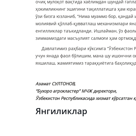
очиқ мулоқот вақтида хаёлимдан шундай гапла
ҳокимликнинг эшигини тақиллатишга ҳам юраги
ўзи бизга юзланиб, “Нима муаммо бор, қандай 
молиявий қўллаб-қувватлаш механизмлари яна
енгилликлар таъкидланди. Ишлайман, ўз фаоли
зиммамиздаги масъулият салмоғи ҳам ортмоқ
Давлатимиз раҳбари кўксимга “Ўзбекистон Ре
учун янада фаол бўлишим, мана шу ишончни о
яхшилаш, жамиятимиз тараққиётига баҳолиқуд
Азамат СУЛТОНОВ,
“Бухоро агрокластер” МЧЖ директори,
Ўзбекистон Республикасида хизмат кўрсатган
қ
Янгиликлар