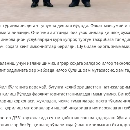
ўринлари, деган тушунча деярли йўқ эди. Фақат мавсумий иш 
мига айланди. Очиғини айтганда, биз узоқ йиллар қишлоқ хўж
инновацион услублардан кўра кўпроқ турғун тажрибага таянди
ач, соҳага кенг имкониятлар берилди. Шу билан бирга, зиммами
ниш учун изланишимиз, аграр соҳага халқаро илғор технолог
нинг олдимизга ҳар жабҳада илғор бўлиш, ҳам мутахассис, ҳам
ил бўлганига қарамай, бугунга келиб эришаётган натижаларим
н қилиш йўлида фаолият юритаётганимиздан мамнунмиз. Биноба
қариш корхонаси, жумладан, чекка туманларда пахта тўқимачил
рса, қурилиш материаллари ишлаб чиқаришга ихтисослашган су
тер ДЗЗ” корхонасида сутни қайта ишлаш ва қадоқлаш йўлга қ
кониятлар бисёр, қишлоқ хўжалигида ўзлаштирилмаган ёки қаро