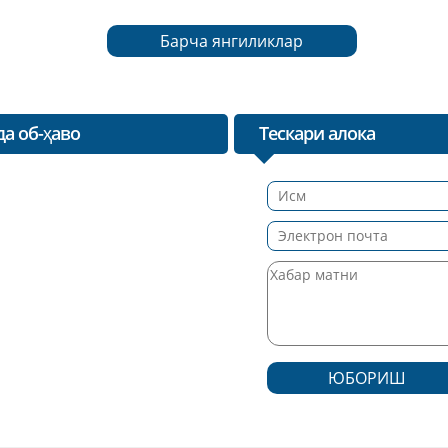
Барча янгиликлар
а об-ҳаво
Тескари алока
ЮБОРИШ