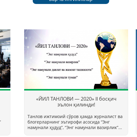
«ЙИЛ ТАНЛОВИ — 2020» II босқич
эълон қилинди!
Танлов ижтимоий сўров ҳамда журналист ва
”
блогерларнинг эътирофи асосида “Энг
намунали ҳудуд”, “Энг намунали вазирлик”...