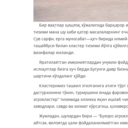
Бир вақтлар қишлоқ хўжалигида барқарор иш 
тизими мана шу каби қатор масалаларнинг ечи
Сув сарфи, ерга муносабат—ҳеч бирида илмий-
ташаббуси билан кластер тизими йўлга қўйилг
вазифалар юкланди.
Яратилаётган имкониятлардан унумли фойдала
ислоҳотлар бизга куч берди.Бугунги давр биз
шартини кўндаланг қўйди.
Кластеримиз ташкил этилганига атиги тўрт й
дастурхонини тўкин, турмушини янада фарово
агрокластер” тизимида элликка яқин ишлаб чи
заводлари, савдо ва хизмат кўрсатиш, қолаве
Жумладан, шулардан бири — “Бухоро агроклас
айтсак, вилоятда ҳали фойдаланилмаётган им