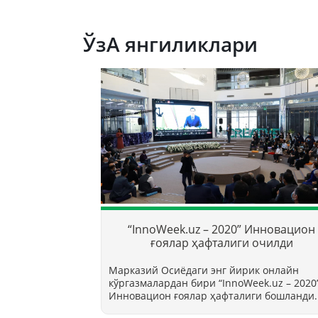
ЎзА янгиликлари
“InnoWeek.uz – 2020” Инновацион
ғоялар ҳафталиги очилди
Марказий Осиёдаги энг йирик онлайн
кўргазмалардан бири “InnoWееk.uz – 2020
Инновацион ғоялар ҳафталиги бошланди.