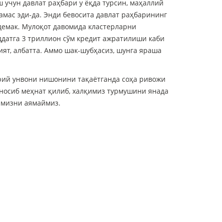
 учун давлат раҳбари у ёқда турсин, маҳаллий
амас эди-да. Энди бевосита давлат раҳбарининг
ш демак. Мулоқот давомида кластерларни
датга 3 триллион сўм кредит ажратилиши каби
ят, албатта. Аммо шак-шубҳасиз, шунга яраша
рий унвони нишонини тақаётганда соҳа ривожи
уносиб меҳнат қилиб, халқимиз турмушини янада
ятимизни аямаймиз.