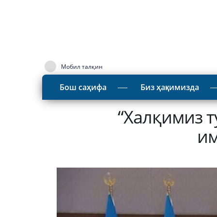
Мобил талқин
Бош саҳифа
Биз ҳақимизда
“Халқимиз т
им