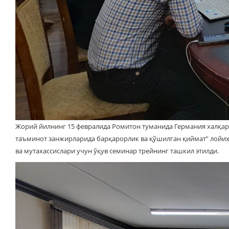
Жорий йилнинг 15 февралида Ромитон туманида Германия халқаро ҳ
таъминот занжирларида барқарорлик ва қўшилган қиймат” лойиҳаси
ва мутахассислари учун ўқув семинар трейнинг ташкил этилди.