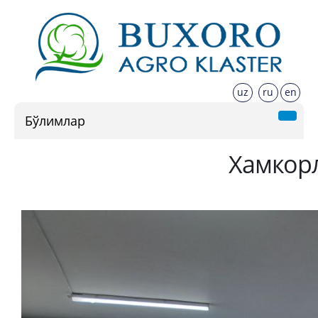
uz
ru
en
Бўлимлар
Хамкор