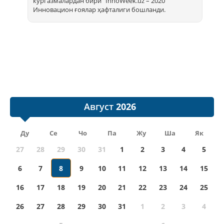
кўргазмалардан бири “InnoWееk.uz – 2020”
Инновацион ғоялар ҳафталиги бошланди.
Август
Ду
Се
Чо
Па
Жу
Ша
Як
27
28
29
30
31
1
2
3
4
5
6
7
8
9
10
11
12
13
14
15
16
17
18
19
20
21
22
23
24
25
26
27
28
29
30
31
1
2
3
4