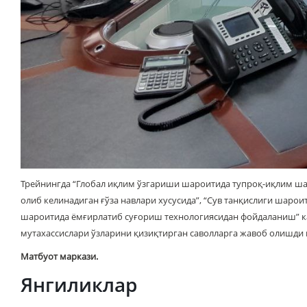
Трейнингда “Глобал иқлим ўзгариши шароитида тупроқ-иқлим шар
олиб келинадиган ғўза навлари хусусида”, “Cув танқислиги шарои
шароитида ёмғирлатиб суғориш технологиясидан фойдаланиш” ка
мутахассислари ўзларини қизиқтирган саволларга жавоб олишди в
Матбуот маркази.
Янгиликлар