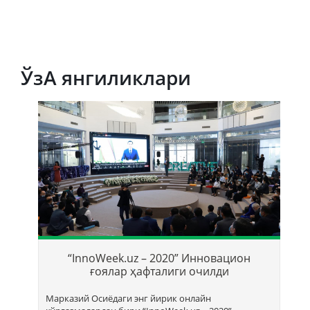
ЎзА янгиликлари
Т
б
“InnoWeek.uz – 2020” Инновацион
ҳ
ғоялар ҳафталиги очилди
Марказий Осиёдаги энг йирик онлайн