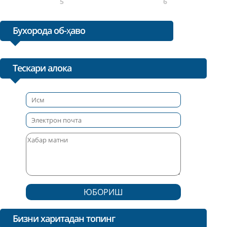
5
6
Бухорода об-ҳаво
Тескари алока
ЮБОРИШ
Бизни харитадан топинг