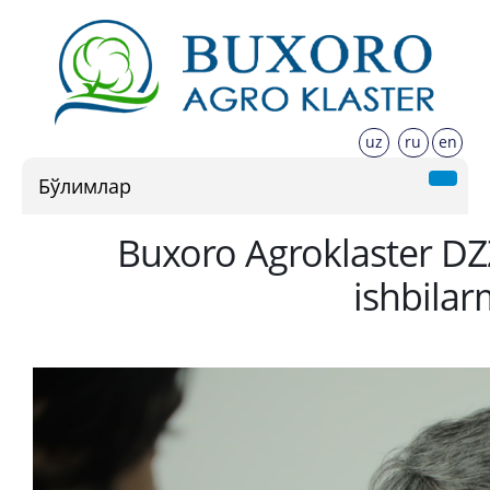
uz
ru
en
Бўлимлар
Buxoro Agroklaster DZ
ishbilar