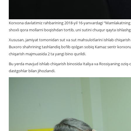
Korxona davlatimiz rahbarining 2018-yil 16-yanvardagi “Mamlakatning oziq
shoxli qora mollarni boqishdan tortib, uni sutini chuqur qayta ishlashga
Xususan, jamiyat tomonidan sut va sut mahsulotlarini ishlab chiqarish l
Buxoro shahrining tashlandiq bo‘lib qolgan sobiq Kamaz sentr korxonas
chiqarish majmuasida 2 ta yangi bino qurildi.
Bu yerda mavjud ishlab chiqarish binosida Italiya va Rossiyaning ozi
dastgohlar bilan jihozlandi.