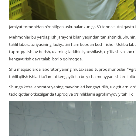
Jamiyat tomonidan o‘rnatilgan uskunalar kuniga 60 tonna sutni qayta is
Mehmonlar bu yerdagi ish jarayoni bilan yaqindan tanishtirildi. Shuni
tahlil laboratoriyasining faoliyatini ham ko‘zdan kechirishdi. Ushbu labor
tuproqqa ishlov berish, ularning tarkibini yaxshilash, o‘g‘itlash va sho‘r
kengaytirish davr talabi bo‘lib qolmoqda.
Shu maqsadlarda laboratoriyaning mutaxassis tuproqshunoslari ”Agro 
tahlil qilish ishlari ko‘lamini kengaytirish bo‘yicha muayyan ishlarni ol
Shunga ko‘ra laboratoriyaning maydonlari kengaytirilib, u o‘g‘itlarni qo‘
tadqiqotlar o‘tkazilganda tuproq va o‘simliklarni agrokimyoviy tahlil q