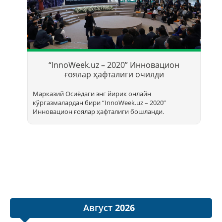
Т
б
“InnoWeek.uz – 2020” Инновацион
ҳ
ғоялар ҳафталиги очилди
Марказий Осиёдаги энг йирик онлайн
кўргазмалардан бири “InnoWееk.uz – 2020”
Инновацион ғоялар ҳафталиги бошланди.
Август