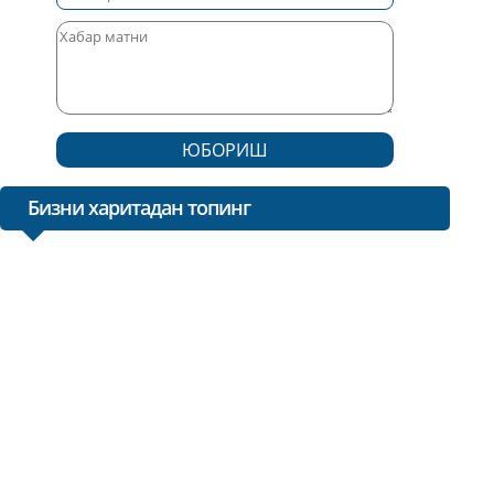
ЮБОРИШ
Бизни харитадан топинг