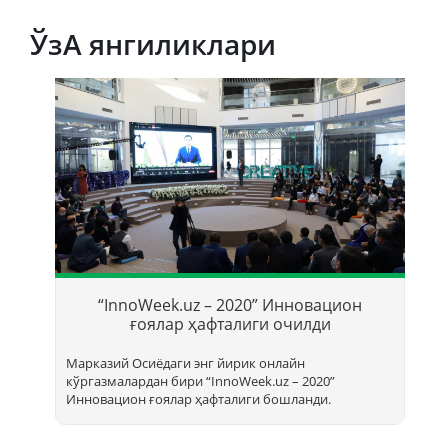
ЎзА янгиликлари
Т
б
“InnoWeek.uz – 2020” Инновацион
ҳ
ғоялар ҳафталиги очилди
Марказий Осиёдаги энг йирик онлайн
кўргазмалардан бири “InnoWееk.uz – 2020”
Инновацион ғоялар ҳафталиги бошланди.