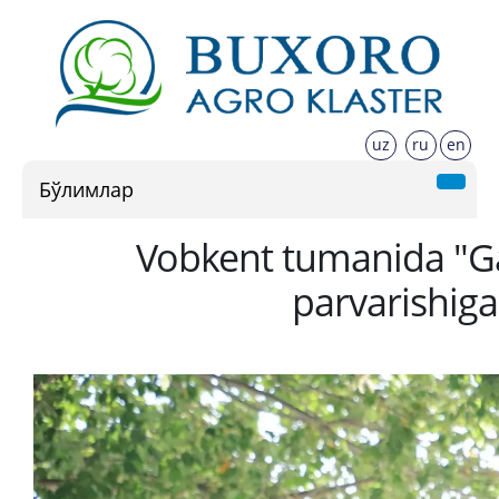
uz
ru
en
Бўлимлар
Vobkent tumanida "Ga
parvarishiga 