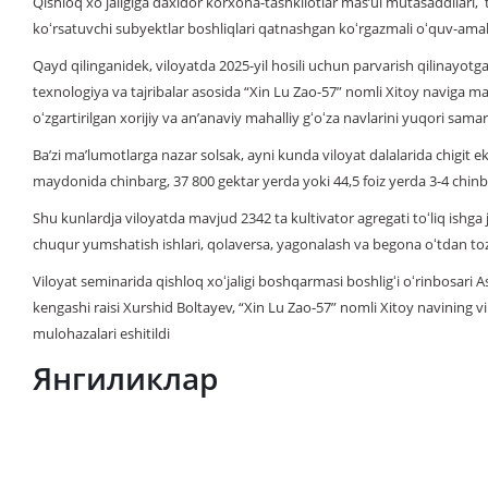
Qishloq xoʻjaligiga daxldor korxona-tashkilotlar masʼul mutasaddilari, t
koʻrsatuvchi subyektlar boshliqlari qatnashgan koʻrgazmali oʻquv-amaliy
Qayd qilinganidek, viloyatda 2025-yil hosili uchun parvarish qilinayotg
texnologiya va tajribalar asosida “Xin Lu Zao-57” nomli Xitoy naviga ma
oʻzgartirilgan xorijiy va anʼanaviy mahalliy gʻoʻza navlarini yuqori sama
Baʼzi maʼlumotlarga nazar solsak, ayni kunda viloyat dalalarida chigit 
maydonida chinbarg, 37 800 gektar yerda yoki 44,5 foiz yerda 3-4 chinb
Shu kunlardja viloyatda mavjud 2342 ta kultivator agregati toʻliq ishga jal
chuqur yumshatish ishlari, qolaversa, yagonalash va begona oʻtdan toz
Viloyat seminarida qishloq xoʻjaligi boshqarmasi boshligʻi oʻrinbosari A
kengashi raisi Xurshid Boltayev, “Xin Lu Zao-57” nomli Xitoy navining vil
mulohazalari eshitildi
Янгиликлар