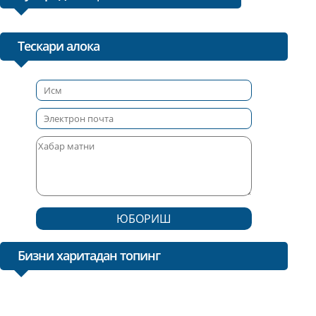
Тескари алока
ЮБОРИШ
Бизни харитадан топинг