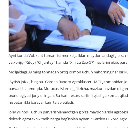
Ayni kunda Vobkent tumani fermer xoʻjaliklari maydonlaridagi gʻoʻza ri
va xorijiy (Xitoy) "Chjuntay" hamda “Xin Lu Zao-57” navlarini ekib, pa
Moʻljaldagi 38 ming tonnadan ortiq xirmon uchun bahorning har bir kun
Aytish joizki, birgina "Garden Buxoro Agroklaster" MCHJ tomonidan jo
parvarishlanmoqda. Mutaxassislarning fikricha, mazkur navdan oʻtgan yi
texnologiyasi joriy qilingan. Bu ham resurs sarfini tejashga xizmat qil
nisbatan ikki baravar kam talab etiladi.
Joriy yil hosili uchun parvarishlanayotgan gʻoʻza maydonlarida agrotexn
dolzarb agrotexnik tadbirlarga bagʻishlab aynan "Garden Buxoro Agrokl