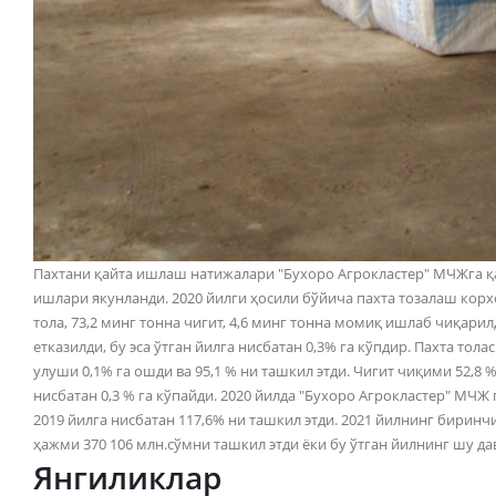
Пахтани қайта ишлаш натижалари "Бухоро Агрокластер" МЧЖга қ
ишлари якунланди. 2020 йилги ҳосили бўйича пахта тозалаш корх
тола, 73,2 минг тонна чигит, 4,6 минг тонна момиқ ишлаб чиқа
етказилди, бу эса ўтган йилга нисбатан 0,3% га кўпдир. Пахта то
улуши 0,1% га ошди ва 95,1 % ни ташкил этди. Чигит чиқими 52,8 
нисбатан 0,3 % га кўпайди. 2020 йилда "Бухоро Агрокластер" МЧ
2019 йилга нисбатан 117,6% ни ташкил этди. 2021 йилнинг бири
ҳажми 370 106 млн.сўмни ташкил этди ёки бу ўтган йилнинг шу да
Янгиликлар