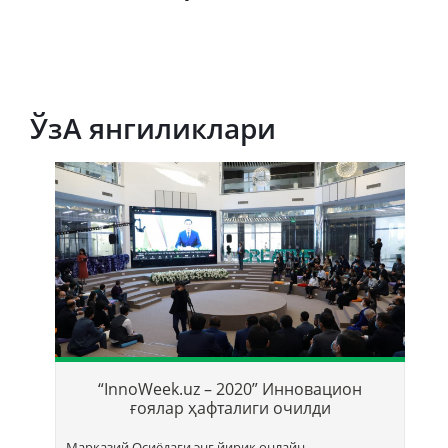
ЎзА янгиликлари
Т
б
“InnoWeek.uz – 2020” Инновацион
ҳ
ғоялар ҳафталиги очилди
Марказий Осиёдаги энг йирик онлайн