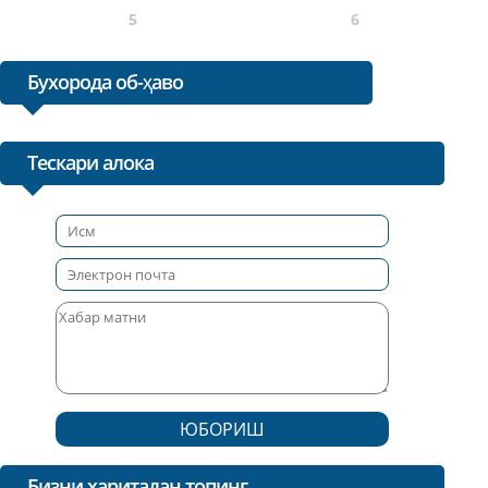
5
6
Бухорода об-ҳаво
Тескари алока
ЮБОРИШ
Бизни харитадан топинг