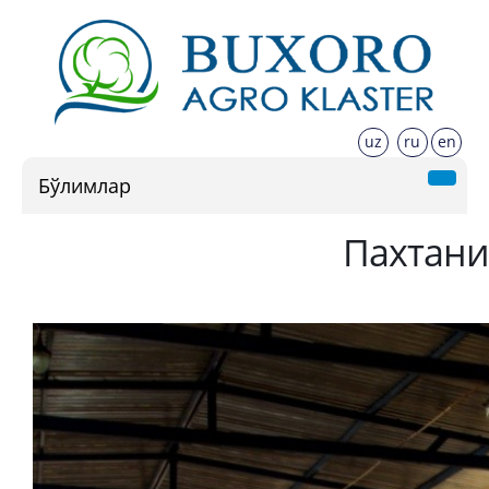
uz
ru
en
Бўлимлар
Пахтани