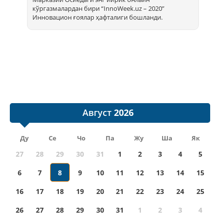
кўргазмалардан бири “InnoWееk.uz – 2020”
Инновацион ғоялар ҳафталиги бошланди.
Август
Ду
Се
Чо
Па
Жу
Ша
Як
27
28
29
30
31
1
2
3
4
5
6
7
8
9
10
11
12
13
14
15
16
17
18
19
20
21
22
23
24
25
26
27
28
29
30
31
1
2
3
4