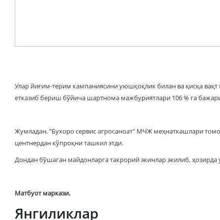
Улар йиғим-терим кампаниясини уюшқоқлик билан ва қисқа вақт 
етказиб бериш бўйича шартнома мажбуриятлари 106 % га бажарил
Жумладан, "Бухоро сервис агросаноат" МЧЖ меҳнаткашлари томон
центнердан кўпроқни ташкил этди.
Дондан бўшаган майдонларга такрорий экинлар экилиб, ҳозирд
Матбуот маркази.
Янгиликлар