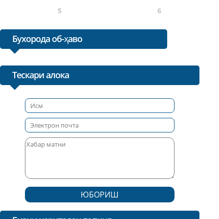
5
6
Бухорода об-ҳаво
Тескари алока
ЮБОРИШ