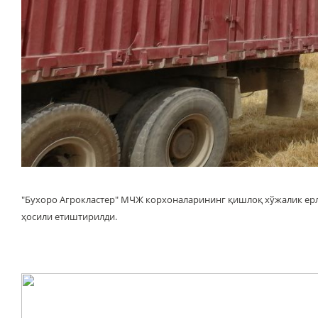
"Бухоро Агрокластер" МЧЖ корхоналарининг қишлоқ хўжалик ерл
ҳосили етиштирилди.