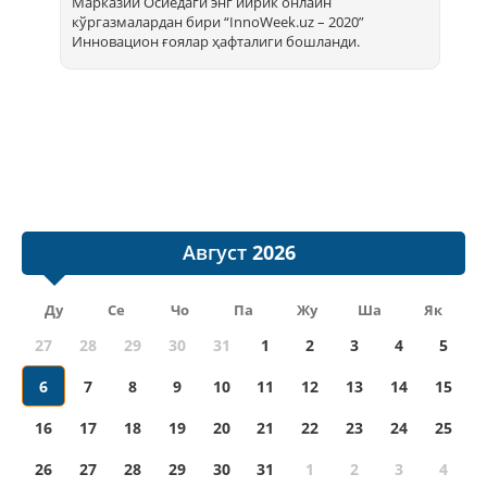
Марказий Осиёдаги энг йирик онлайн
кўргазмалардан бири “InnoWееk.uz – 2020”
Инновацион ғоялар ҳафталиги бошланди.
Август
Ду
Се
Чо
Па
Жу
Ша
Як
27
28
29
30
31
1
2
3
4
5
6
7
8
9
10
11
12
13
14
15
16
17
18
19
20
21
22
23
24
25
26
27
28
29
30
31
1
2
3
4