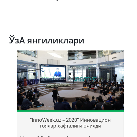
ЎзА янгиликлари
Т
б
“InnoWeek.uz – 2020” Инновацион
ҳ
ғоялар ҳафталиги очилди