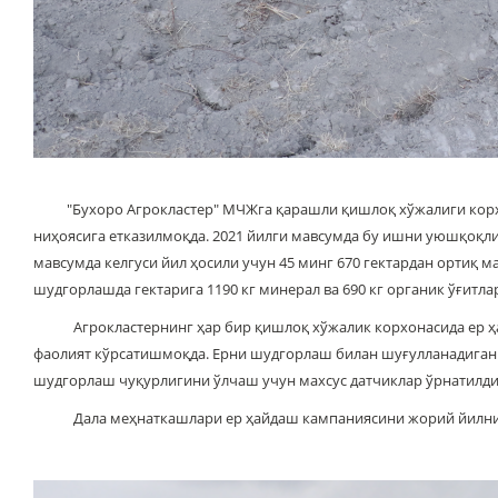
"Бухоро Агрокластер" МЧЖга қарашли қишлоқ хўжалиги корхон
ниҳоясига етказилмоқда. 2021 йилги мавсумда бу ишни уюшқоқли
мавсумда келгуси йил ҳосили учун 45 минг 670 гектардан ортиқ 
шудгорлашда гектарига 1190 кг минерал ва 690 кг органик ўғит
Агрокластернинг ҳар бир қишлоқ хўжалик корхонасида ер ҳайд
фаолият кўрсатишмоқда. Ерни шудгорлаш билан шуғулланадиган 1
шудгорлаш чуқурлигини ўлчаш учун махсус датчиклар ўрнатилди
Дала меҳнаткашлари ер ҳайдаш кампаниясини жорий йилнинг 