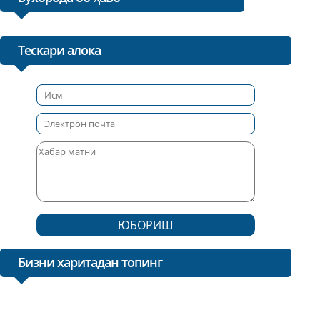
Тескари алока
ЮБОРИШ
Бизни харитадан топинг