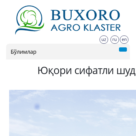
uz
ru
en
Бўлимлар
Юқори сифатли шудг