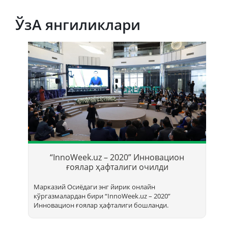
ЎзА янгиликлари
Т
б
“InnoWeek.uz – 2020” Инновацион
ҳ
ғоялар ҳафталиги очилди
Марказий Осиёдаги энг йирик онлайн
кўргазмалардан бири “InnoWееk.uz – 2020”
Инновацион ғоялар ҳафталиги бошланди.