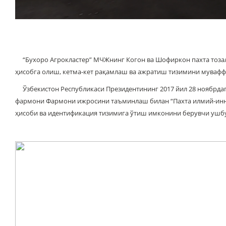
“Бухоро Агрокластер” МЧЖнинг Когон ва Шофиркон пахта тозал
ҳисобга олиш, кетма-кет рақамлаш ва ажратиш тизимини мувафф
Ўзбекистон Республикаси Президентининг 2017 йил 28 ноябрдаг
фармони Фармони ижросини таъминлаш билан “Пахта илмий-инно
ҳисоби ва идентификация тизимига ўтиш имконини берувчи ушб