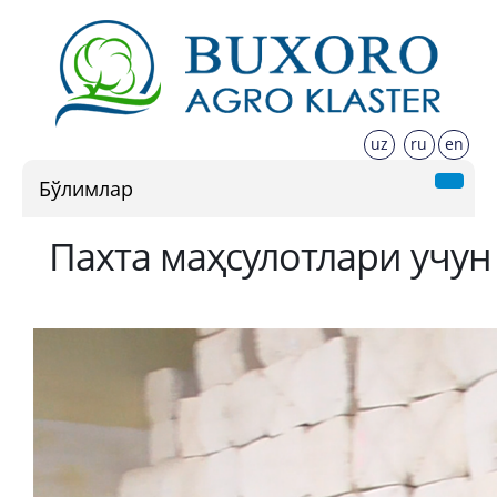
uz
ru
en
Бўлимлар
Пахта маҳсулотлари учун