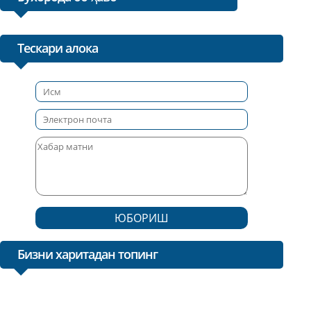
Тескари алока
ЮБОРИШ
Бизни харитадан топинг