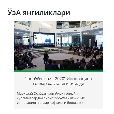
ЎзА янгиликлари
Т
б
“InnoWeek.uz – 2020” Инновацион
ҳ
ғоялар ҳафталиги очилди
Марказий Осиёдаги энг йирик онлайн
кўргазмалардан бири “InnoWееk.uz – 2020”
Инновацион ғоялар ҳафталиги бошланди.