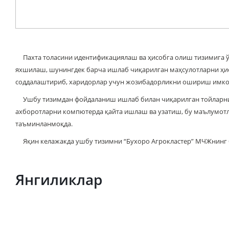
Пахта толасини идентификациялаш ва ҳисобга олиш тизимига ў
яхшилаш, шунингдек барча ишлаб чиқарилган маҳсулотларни ҳи
соддалаштириб, харидорлар учун жозибадорликни ошириш им
Ушбу тизимдан фойдаланиш ишлаб билан чиқарилган тойларни ан
ахборотларни компютерда қайта ишлаш ва узатиш, бу маълумотл
таъминланмоқда.
Яқин келажакда ушбу тизимни “Бухоро Агрокластер” МЧЖнинг 
Матбуо
Янгиликлар