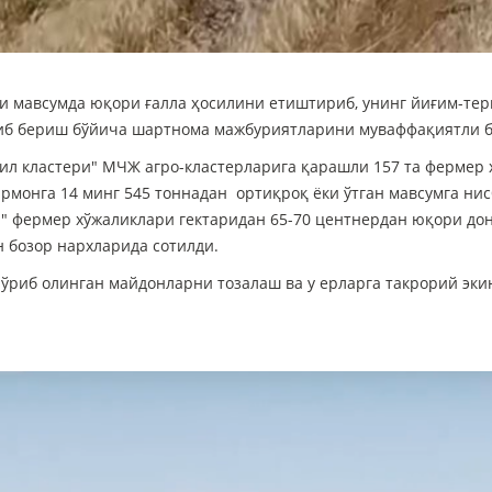
 мавсумда юқори ғалла ҳосилини етиштириб, унинг йиғим-тер
зиб бериш бўйича шартнома мажбуриятларини муваффақиятли 
ил кластери" МЧЖ агро-кластерларига қарашли 157 та фермер 
рмонга 14 минг 545 тоннадан ортиқроқ ёки ўтган мавсумга ни
ор" фермер хўжаликлари гектаридан 65-70 центнердан юқори до
 бозор нархларида сотилди.
риб олинган майдонларни тозалаш ва у ерларга такрорий эк