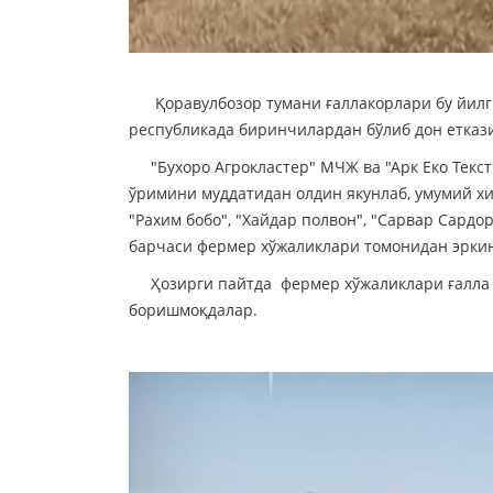
Қоравулбозор тумани ғаллакорлари бу йилги
республикада биринчилардан бўлиб дон етка
"Бухоро Агрокластер" МЧЖ ва "Арк Еко Текст
ўримини муддатидан олдин якунлаб, умумий хи
"Рахим бобо", "Хайдар полвон", "Сарвар Сард
барчаси фермер хўжаликлари томонидан эркин
Ҳозирги пайтда фермер хўжаликлари ғалла ў
боришмоқдалар.