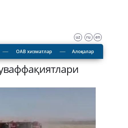
uz
ru
en
ОАВ хизматлар
Алоқалар
муваффақиятлари