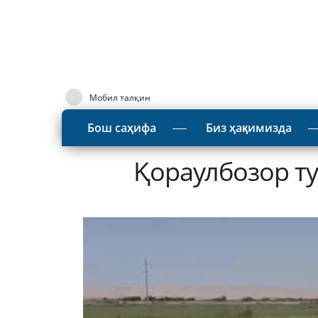
Мобил талқин
Бош саҳифа
Биз ҳақимизда
Қораулбозор т