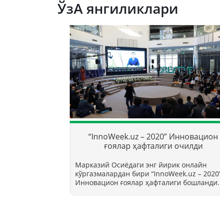
ЎзА янгиликлари
“InnoWeek.uz – 2020” Инновацион
ғоялар ҳафталиги очилди
Марказий Осиёдаги энг йирик онлайн
кўргазмалардан бири “InnoWееk.uz – 2020
Инновацион ғоялар ҳафталиги бошланди.