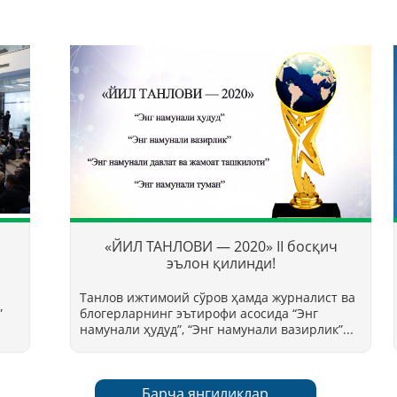
«ЙИЛ ТАНЛОВИ — 2020» II босқич
эълон қилинди!
Танлов ижтимоий сўров ҳамда журналист ва
”
блогерларнинг эътирофи асосида “Энг
намунали ҳудуд”, “Энг намунали вазирлик”...
Барча янгиликлар