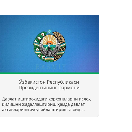
Ўзбекистон Республикаси
Президентининг фармони
Давлат иштирокидаги корхоналарни ислоҳ
қилишни жадаллаштириш ҳамда давлат
активларини хусусийлаштиришга оид ...