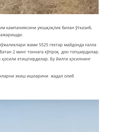
им кампаниясини уюшқоқлик билан ўтказиб,
бажаришди.
хўжаликлари жами 5525 гектар майдонда ғалла
сбатан 2 минг тоннага кўпроқ дон топширдилар.
н ҳосили етиштирдилар. Бу йилги ҳосилнинг
инларни экиш ишларини жадал олиб