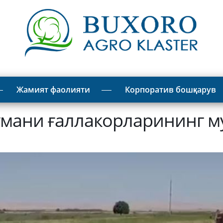
Жамият фаолияти
Корпоратив бошқарув
умани ғаллакорларининг 